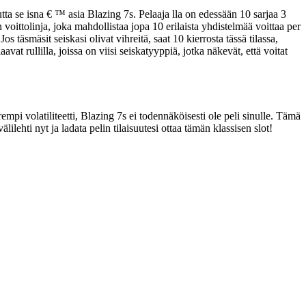
ta se isna € ™ asia Blazing 7s. Pelaaja lla on edessään 10 sarjaa 3
oittolinja, joka mahdollistaa jopa 10 erilaista yhdistelmää voittaa per
 täsmäsit seiskasi olivat vihreitä, saat 10 kierrosta tässä tilassa,
vat rullilla, joissa on viisi seiskatyyppiä, jotka näkevät, että voitat
empi volatiliteetti, Blazing 7s ei todennäköisesti ole peli sinulle. Tämä
lehti nyt ja ladata pelin tilaisuutesi ottaa tämän klassisen slot!