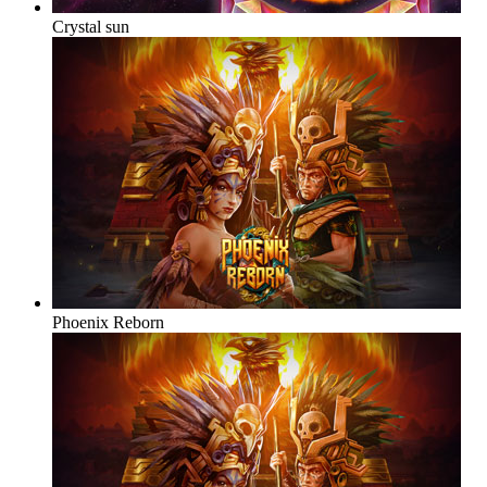
Crystal sun
Phoenix Reborn