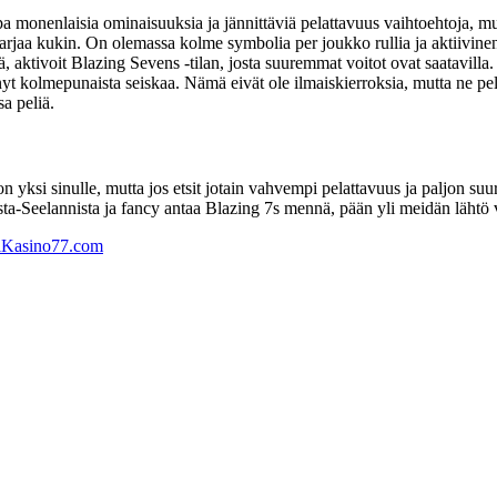
 monenlaisia ominaisuuksia ja jännittäviä pelattavuus vaihtoehtoja, mut
arjaa kukin. On olemassa kolme symbolia per joukko rullia ja aktiivinen v
ktivoit Blazing Sevens -tilan, josta suuremmat voitot ovat saatavilla. Jos
nnyt kolmepunaista seiskaa. Nämä eivät ole ilmaiskierroksia, mutta ne pelaa
a peliä.
on yksi sinulle, mutta jos etsit jotain vahvempi pelattavuus ja paljon suur
a-Seelannista ja fancy antaa Blazing 7s mennä, pään yli meidän lähtö väli
Kasino77.com