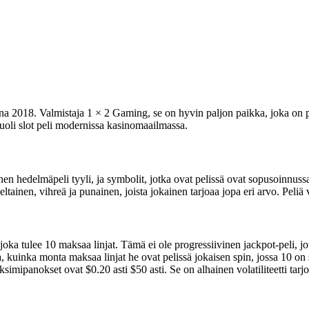
na 2018. Valmistaja 1 × 2 Gaming, se on hyvin paljon paikka, joka on pe
puoli slot peli modernissa kasinomaailmassa.
n hedelmäpeli tyyli, ja symbolit, jotka ovat pelissä ovat sopusoinnussa, e
ainen, vihreä ja punainen, joista jokainen tarjoaa jopa eri arvo. Peliä voi
oka tulee 10 maksaa linjat. Tämä ei ole progressiivinen jackpot-peli, jo
ta, kuinka monta maksaa linjat he ovat pelissä jokaisen spin, jossa 10 
simipanokset ovat $0.20 asti $50 asti. Se on alhainen volatiliteetti tarjo