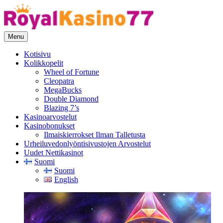
Menu
Kotisivu
Kolikkopelit
Wheel of Fortune
Cleopatra
MegaBucks
Double Diamond
Blazing 7’s
Kasinoarvostelut
Kasinobonukset
Ilmaiskierrokset Ilman Talletusta
Urheiluvedonlyöntisivustojen Arvostelut
Uudet Nettikasinot
Suomi
Suomi
English