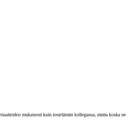
 periaatteiden mukaisesti kuin tosielämän kollegansa, mutta koska ne