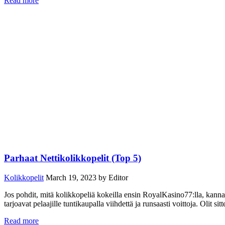
Read more
Parhaat Nettikolikkopelit (Top 5)
Kolikkopelit
March 19, 2023
by
Editor
Jos pohdit, mitä kolikkopeliä kokeilla ensin RoyalKasino77:lla, kanna
tarjoavat pelaajille tuntikaupalla viihdettä ja runsaasti voittoja. Olit sitte
Read more