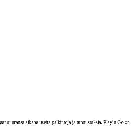
aanut uransa aikana useita palkintoja ja tunnustuksia. Play’n Go on