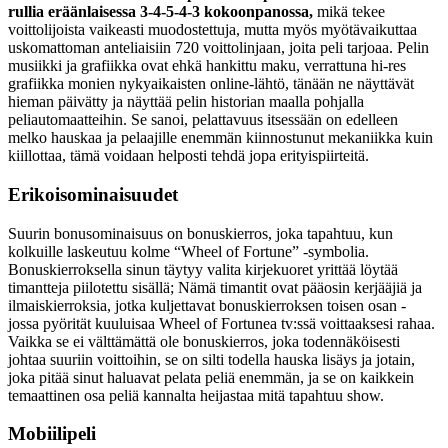
rullia eräänlaisessa 3-4-5-4-3 kokoonpanossa,
mikä tekee
voittolijoista vaikeasti muodostettuja, mutta myös myötävaikuttaa
uskomattoman anteliaisiin 720 voittolinjaan, joita peli tarjoaa. Pelin
musiikki ja grafiikka ovat ehkä hankittu maku, verrattuna hi-res
grafiikka monien nykyaikaisten online-lähtö, tänään ne näyttävät
hieman päivätty ja näyttää pelin historian maalla pohjalla
peliautomaatteihin. Se sanoi, pelattavuus itsessään on edelleen
melko hauskaa ja pelaajille enemmän kiinnostunut mekaniikka kuin
kiillottaa, tämä voidaan helposti tehdä jopa erityispiirteitä.
Erikoisominaisuudet
Suurin bonusominaisuus on bonuskierros, joka tapahtuu, kun
kolkuille laskeutuu kolme “Wheel of Fortune” -symbolia.
Bonuskierroksella sinun täytyy valita kirjekuoret yrittää löytää
timantteja piilotettu sisällä; Nämä timantit ovat pääosin kerjääjiä ja
ilmaiskierroksia, jotka kuljettavat bonuskierroksen toisen osan -
jossa pyörität kuuluisaa Wheel of Fortunea tv:ssä voittaaksesi rahaa.
Vaikka se ei välttämättä ole bonuskierros, joka todennäköisesti
johtaa suuriin voittoihin, se on silti todella hauska lisäys ja jotain,
joka pitää sinut haluavat pelata peliä enemmän, ja se on kaikkein
temaattinen osa peliä kannalta heijastaa mitä tapahtuu show.
Mobiilipeli