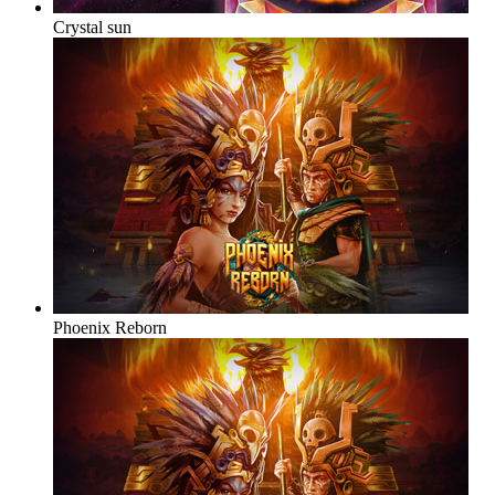
Crystal sun
Phoenix Reborn