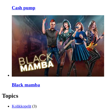
Cash pump
Black mamba
Topics
Kolikkopelit
(3)