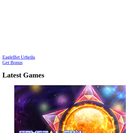
EagleBet Urheilu
Get Bonus
Latest Games