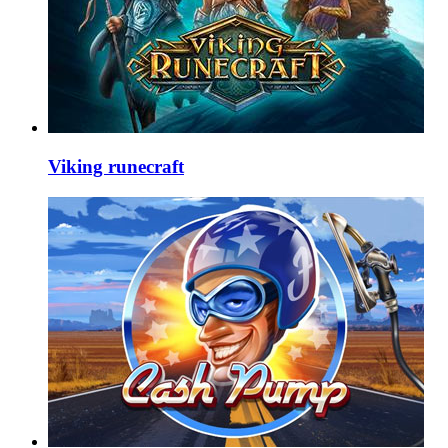
Viking runecraft