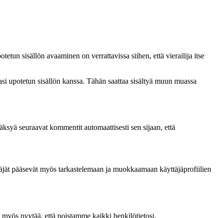
potetun sisällön avaaminen on verrattavissa siihen, että vierailija itse
tasi upotetun sisällön kanssa. Tähän saattaa sisältyä muun muassa
äksyä seuraavat kommentit automaattisesti sen sijaan, että
itäjät pääsevät myös tarkastelemaan ja muokkaamaan käyttäjäprofiilien
oit myös pyytää, että poistamme kaikki henkilötietosi.