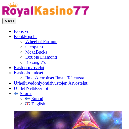
Menu
Kotisivu
Kolikkopelit
Wheel of Fortune
Cleopatra
MegaBucks
Double Diamond
Blazing 7’s
Kasinoarvostelut
Kasinobonukset
Ilmaiskierrokset Ilman Talletusta
Urheiluvedonlyöntisivustojen Arvostelut
Uudet Nettikasinot
Suomi
Suomi
English