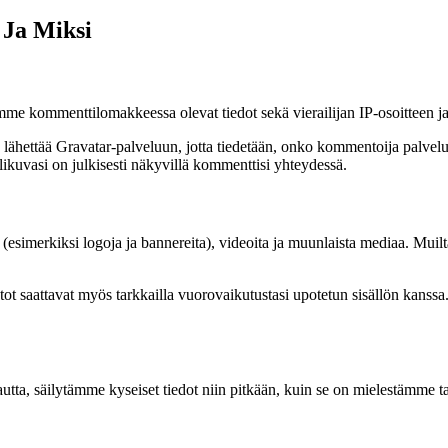
 Ja Miksi
e kommenttilomakkeessa olevat tiedot sekä vierailijan IP-osoitteen ja
lähettää Gravatar-palveluun, jotta tiedetään, onko kommentoija palvelun
likuvasi on julkisesti näkyvillä kommenttisi yhteydessä.
via (esimerkiksi logoja ja bannereita), videoita ja muunlaista mediaa. Mui
ustot saattavat myös tarkkailla vuorovaikutustasi upotetun sisällön kanss
ta, säilytämme kyseiset tiedot niin pitkään, kuin se on mielestämme tar