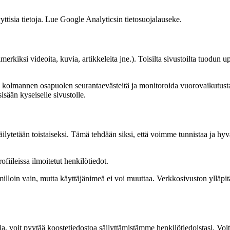
sia tietoja. Lue Google Analyticsin tietosuojalauseke.
simerkiksi videoita, kuvia, artikkeleita jne.). Toisilta sivustoilta tuodun u
ttaa kolmannen osapuolen seurantaevästeitä ja monitoroida vuorovaikutus
sisään kyseiselle sivustolle.
äilytetään toistaiseksi. Tämä tehdään siksi, että voimme tunnistaa ja hyv
iileissa ilmoitetut henkilötiedot.
n milloin vain, mutta käyttäjänimeä ei voi muuttaa. Verkkosivuston ylläp
ntteja, voit pyytää koostetiedostoa säilyttämistämme henkilötiedoistasi. V