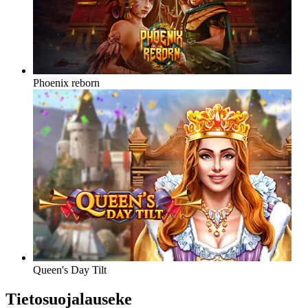
Phoenix reborn
Queen's Day Tilt
Tietosuojalauseke