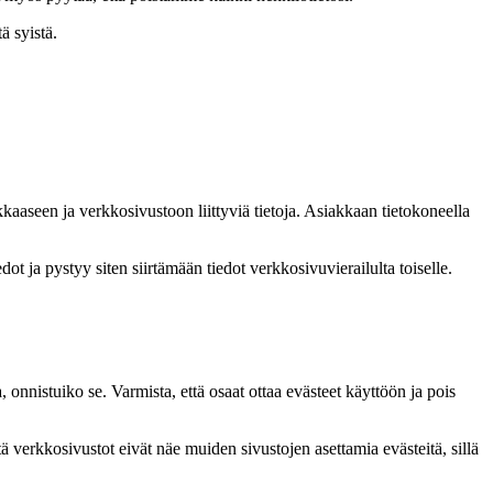
ä syistä.
siakkaaseen ja verkkosivustoon liittyviä tietoja. Asiakkaan tietokoneella
dot ja pystyy siten siirtämään tiedot verkkosivuvierailulta toiselle.
, onnistuiko se. Varmista, että osaat ottaa evästeet käyttöön ja pois
ä verkkosivustot eivät näe muiden sivustojen asettamia evästeitä, sillä